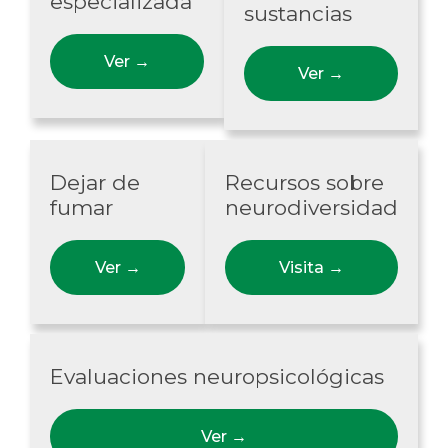
especializada
sustancias
Ver
→
Ver
→
Dejar de
Recursos sobre
fumar
neurodiversidad
Ver
→
Visita
→
Evaluaciones neuropsicológicas
Ver
→